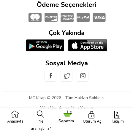
Ödeme Seçenekleri
Çok Yakında
Sosyal Medya
MC Kitap © 2026 - Tüm Hakları Saklıdır.
Web Uygulama:
Han Yazılım
0
Sepetim
Anasayfa
Ne
Oturum Aç
İletişim
aramıştınız?