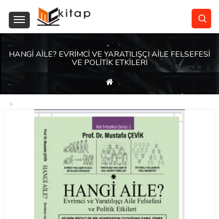
HANGI AILE? EVRIMCI VE YARATILIŞÇI AILE FELSEFESI
VE POLITIK ETKILERI
Hangi Aile? Evrimci ve Yaratılışçı Aile Felsefesi ve Politik Etkileri